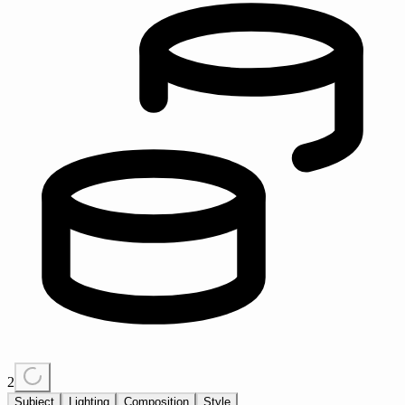
2
Subject
Lighting
Composition
Style