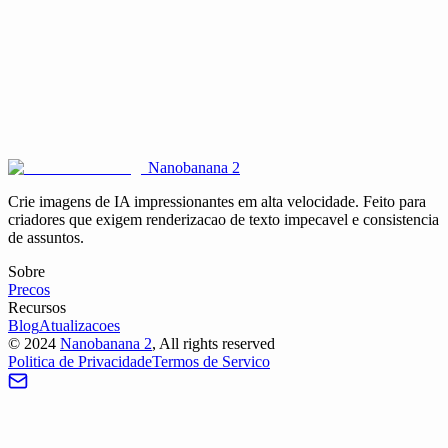
Quais tipos de projetos mais se beneficiam desta ferramenta?
O Seedream 4.5 é gratuito para usar neste site?
Nanobanana 2
Crie imagens de IA impressionantes em alta velocidade. Feito para
criadores que exigem renderizacao de texto impecavel e consistencia
de assuntos.
Sobre
Precos
Recursos
Blog
Atualizacoes
©
2024
Nanobanana 2
, All rights reserved
Politica de Privacidade
Termos de Servico