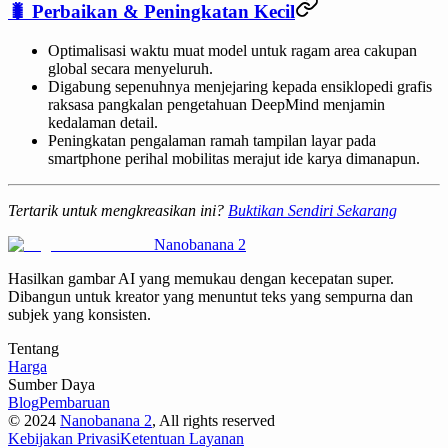
🐛 Perbaikan & Peningkatan Kecil
Optimalisasi waktu muat model untuk ragam area cakupan
global secara menyeluruh.
Digabung sepenuhnya menjejaring kepada ensiklopedi grafis
raksasa pangkalan pengetahuan DeepMind menjamin
kedalaman detail.
Peningkatan pengalaman ramah tampilan layar pada
smartphone perihal mobilitas merajut ide karya dimanapun.
Tertarik untuk mengkreasikan ini?
Buktikan Sendiri Sekarang
Nanobanana 2
Hasilkan gambar AI yang memukau dengan kecepatan super.
Dibangun untuk kreator yang menuntut teks yang sempurna dan
subjek yang konsisten.
Tentang
Harga
Sumber Daya
Blog
Pembaruan
©
2024
Nanobanana 2
, All rights reserved
Kebijakan Privasi
Ketentuan Layanan