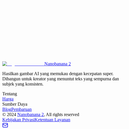
Apakah Seedream 5.0 gratis digunakan pada platform ini?
Apakah gambar yang dibuat oleh Seedream 5.0 aman untuk
penggunaan komersial?
Mengapa Seedream 5.0 memerlukan rekayasa yang tidak terlalu cepat?
Nanobanana 2
Hasilkan gambar AI yang memukau dengan kecepatan super.
Dibangun untuk kreator yang menuntut teks yang sempurna dan
subjek yang konsisten.
Tentang
Harga
Sumber Daya
Blog
Pembaruan
©
2024
Nanobanana 2
, All rights reserved
Kebijakan Privasi
Ketentuan Layanan