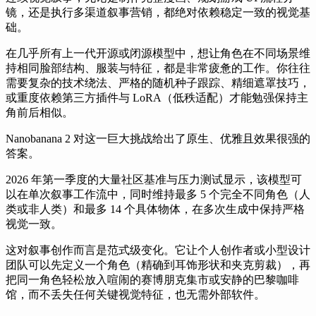
镜，还是执行多渠道叙事营销，都绝对依赖稳定一致的视觉基
础。
在几乎所有上一代开源或闭源模型中，想让角色在不同场景维
持相同脸部结构、服装与特征，都是非常疲惫的工作。你往往
需要复杂的技术绕法、严格的随机种子跟踪、精细遮罩技巧，
或重度依赖第三方插件与 LoRA（低秩适配）才能勉强保持主
角前后相似。
Nanobanana 2 对这一巨大挑战给出了原生、优雅且效果很强的
答案。
2026 年第一季度的大量社区基准与压力测试显示，该模型可
以在单次叙事工作流中，同时维持最多 5 个完全不同角色（人
类或非人类）和最多 14 个具体物体，在多次生成中保持严格
视觉一致。
这对叙事创作而言是范式级变化。它让个人创作者或小型设计
团队可以先定义一个角色（精确到耳饰形状和夹克剪裁），再
把同一角色轻松放入喧闹的赛博朋克集市或安静的巴黎咖啡
馆，而不丢失任何关键视觉特征，也无需外部软件。