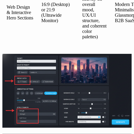
16:9 (Desktop)
overall
Modern T
Web Design
or 21:9
mood,
Minimalis
& Interactive
(Ultrawide
UX/UI
Glassmor
Hero Sections
Monitor)
structure,
B2B Saa
and coherent
color
palettes)