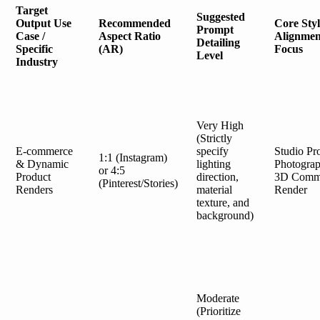
Target
Suggested
Output Use
Recommended
Core Styl
Prompt
Case /
Aspect Ratio
Alignmen
Detailing
Specific
(AR)
Focus
Level
Industry
Very High
(Strictly
E-commerce
specify
Studio Pr
1:1 (Instagram)
& Dynamic
lighting
Photograp
or 4:5
Product
direction,
3D Comme
(Pinterest/Stories)
Renders
material
Render
texture, and
background)
Moderate
(Prioritize