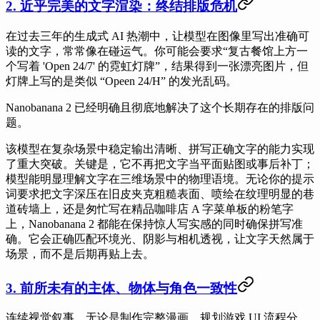
2. 近乎完美的文字渲染：终结排版危机
在过去三年的生成式 AI 热潮中，让模型在图像里写出准确可
读的文字，常常像在碰运气。你可能会要求“复古餐馆上方一
个写着 'Open 24/7' 的霓虹灯牌”，结果得到一张漂亮图片，但
灯牌上写的是类似 “Opeen 24/H” 的发光乱码。
Nanobanana 2 已经明确且彻底地解决了这个长期存在的排版问
题。
该模型在复杂场景中稳定输出清晰、拼写正确文字的能力实现
了重大突破。关键是，它不再把文字当平面贴图或事后补丁；
模型能明显理解文字在三维场景中的物理语境。无论你的提示
词要求把文字深压在旧皮夹克粗糙表面、喷绘在纹理明显的巷
道砖墙上，还是匆忙写在精品咖啡店 A 字菜单板的粉笔字
上，Nanobanana 2 都能在保持惊人写实感的同时确保拼写准
确。它会正确匹配环境光、阴影与相机透视，让文字天然属于
场景，而不是后期再贴上去。
3. 前所未有的主体、物体与角色一致性
连续视觉叙事，无论是制作完整漫画、规划游戏 UI 流程分