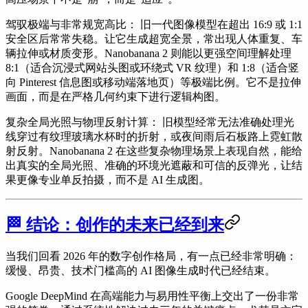
驾驭极端与非常规宽高比：
旧一代图像模型在超出 16:9 或 1:1
安全区后常常失稳。让它生成超宽全景，常出现人体重复、车
辆拉伸或材质变形。Nanobanana 2 则能以更强空间理解处理
8:1（适合沉浸式网站头图或环绕式 VR 纹理）和 1:8（适合竖
向 Pinterest 信息图或移动端落地页）等极端比例。它不是拉伸
画面，而是在严格几何约束下进行逻辑构图。
复杂全局光照与物理反射计算：
旧模型经常无法准确处理光
线穿过有纹理玻璃水杯时的折射，或夜间雨后石板路上霓虹散
射反射。Nanobanana 2 在这些复杂物理场景上表现自然，能给
出真实的全局光照、准确的环境光遮蔽和可信的反弹光，让结
果更像专业单反拍摄，而不是 AI 生成图。
🏁 结论：创作的未来已经到来
当我们回看 2026 年的数字创作格局，有一点已经非常明确：
缓慢、昂贵、技术门槛高的 AI 图像生成时代已经结束。
Google DeepMind 在高端能力与易用性平衡上交出了一份非常