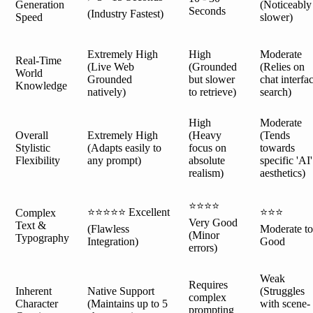
Generation
(Noticeably
Seconds
(Industry Fastest)
Speed
slower)
Extremely High
High
Moderate
Real-Time
(Live Web
(Grounded
(Relies on
World
Grounded
but slower
chat interfa
Knowledge
natively)
to retrieve)
search)
High
Moderate
Overall
Extremely High
(Heavy
(Tends
Stylistic
(Adapts easily to
focus on
towards
Flexibility
any prompt)
absolute
specific 'AI'
realism)
aesthetics)
⭐⭐⭐⭐
⭐⭐⭐⭐⭐ Excellent
⭐⭐⭐
Complex
Very Good
Text &
(Flawless
Moderate to
(Minor
Typography
Integration)
Good
errors)
Weak
Requires
Inherent
Native Support
(Struggles
complex
Character
(Maintains up to 5
with scene-
prompting