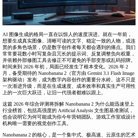
AI 图像生成的格局一直在以惊人的速度演进。就在一年前，
想要生成真实图像、清晰可读的文字、稳定一致的人物，或连
贯的多角色场景，仍是数字创作者每天都会遇到的痛点。我们
常常要花数小时写复杂且冗长的提示词、反复调整负向权重，
并依赖外部修图工具去修正不可避免的手部变形或乱码招牌。
时间来到 2026 年初，局面已经发生了根本变化。2026 年 2
月，备受期待的
Nanobanana 2
（官方由 Gemini 3.1 Flash Image
架构驱动）发布，成为数字内容创作的重要分水岭。这不只是
一次渐进升级，而是在生成速度、成本效率和真实生产可用性
上的一次巨大跃迁，让旧一代强者都难以跟上。
这篇 2026 年综合评测将拆解 Nanobanana 2 为什么能迅速登上
行业榜首，包括高强度的 Artificial Analysis 文生图基准测试，
也会说明它为何可能成为你今年营销团队、游戏工作室或设计
机构唯一需要的视觉创作工具。
Nanobanana 2 的核心，是一个集中式、极高速、云原生的艺术