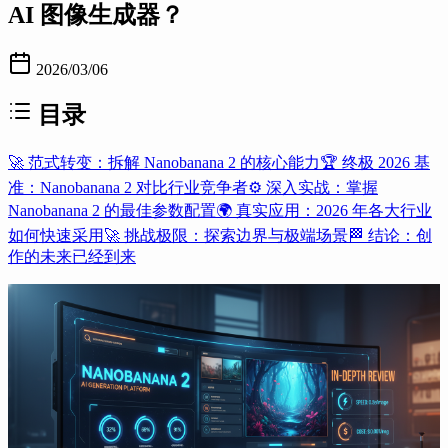
AI 图像生成器？
2026/03/06
目录
🚀 范式转变：拆解 Nanobanana 2 的核心能力
🏆 终极 2026 基
准：Nanobanana 2 对比行业竞争者
⚙️ 深入实战：掌握
Nanobanana 2 的最佳参数配置
🌍 真实应用：2026 年各大行业
如何快速采用
🚀 挑战极限：探索边界与极端场景
🏁 结论：创
作的未来已经到来