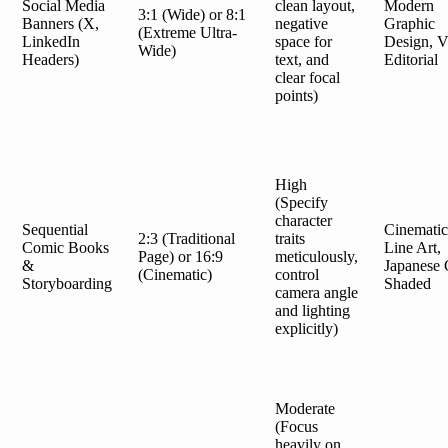
Social Media
clean layout,
Modern
3:1 (Wide) or 8:1
Banners (X,
negative
Graphic
(Extreme Ultra-
LinkedIn
space for
Design, V
Wide)
Headers)
text, and
Editorial
clear focal
points)
High
(Specify
character
Sequential
Cinematic
2:3 (Traditional
traits
Comic Books
Line Art,
Page) or 16:9
meticulously,
&
Japanese 
(Cinematic)
control
Storyboarding
Shaded
camera angle
and lighting
explicitly)
Moderate
(Focus
heavily on