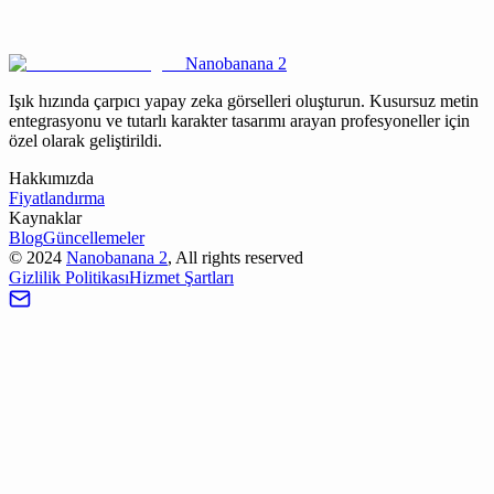
Seedream 5.0 neden daha az hızlı mühendislik gerektiriyor?
Nanobanana 2
Işık hızında çarpıcı yapay zeka görselleri oluşturun. Kusursuz metin
entegrasyonu ve tutarlı karakter tasarımı arayan profesyoneller için
özel olarak geliştirildi.
Hakkımızda
Fiyatlandırma
Kaynaklar
Blog
Güncellemeler
©
2024
Nanobanana 2
, All rights reserved
Gizlilik Politikası
Hizmet Şartları