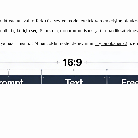
htiyacını azaltır; farklı üst seviye modellere tek yerden erişim; oldukça
 nihai çıktı için seçtiği arka uç motorunun lisans şartlarına dikkat etmesi
ımaya hazır mısınız? Nihai çoklu model deneyimini
Trynanobanana2
üzeri