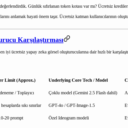
eğerlendirdik. Günlük sıfırlanan token kotası var mı? Ücretsiz krediler 
larını anlamak hayati önem taşır. Ücretsiz katman kullanıcılarının oluşt
urucu Karşılaştırması
 iyi ücretsiz yapay zeka görsel oluşturucularına dair hızlı bir karşılaşt
er Limit (Approx.)
Underlying Core Tech / Model
C
deneme / Toplayıcı
Çoklu model (Gemini 2.5 Flash dahil)
A
 hesaplarda sıkı sınırlar
GPT-4o / GPT-Image-1.5
E
0-20 prompt
Özel Ideogram modeli
E