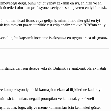
retemeyeceği değil, bunu
hangi
yapay zekanın en iyi, en hızlı ve en
lik ücretleri olmadan profesyonel seviyede sonuç veren en iyi ücretsiz
indirme, ticari lisans veya gelişmiş mimari modeller gibi en iyi
çin mevcut pazarı titizlikle test edip analiz ettik ve 2026'nın en iyi
z arıyor olun, bu kapsamlı inceleme iş akışınıza en uygun araca ulaşmanızı
mi standartları son derece yüksek. Bulanık ve anatomik olarak hatalı
 ve kompozisyon içindeki karmaşık mekansal ilişkileri ne kadar iyi
üanslı talimatları, negatif promptları ve karmaşık çok özneli
turucular, logo, afiş ve meme kullanımları için kelimeleri görsel