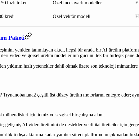
50 hızlı token
Özel ince ayarlı modeller
E
0 kredi
Özel vektör modeli
H
ım Paketi
şimini yeniden tanımlayan akıcı, hepsi bir arada bir AI üretim platfor
ri video ve görsel üretim modellerinin gücünü tek bir birleşik panelde
n yıldırım hızlı yetenekler dahil olmak üzere son teknoloji mimarilere k
 Trynanobanana2 çeşitli üst düzey üretim motorlarını entegre eder; aynı 
ühendisleri için temiz ve sezgisel bir çalışma alanı.
ir; gelişmiş AI video üretimini de destekler ve dijital üreticiler için gerç
nürlüklü dışa aktarıma kadar yaratıcı süreci platformdan çıkmadan hızlan