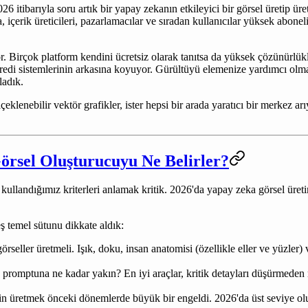
6 itibarıyla soru artık bir yapay zekanın etkileyici bir görsel üretip ü
 içerik üreticileri, pazarlamacılar ve sıradan kullanıcılar yüksek abone
 Birçok platform kendini ücretsiz olarak tanıtsa da yüksek çözünürlüklü 
redi sistemlerinin arkasına koyuyor. Gürültüyü elemenize yardımcı olmak i
ladık.
r ölçeklenebilir vektör grafikler, ister hepsi bir arada yaratıcı bir merke
örsel Oluşturucuyu Ne Belirler?
kullandığımız kriterleri anlamak kritik. 2026'da yapay zeka görsel üreti
eş temel sütunu dikkate aldık:
seller üretmeli. Işık, doku, insan anatomisi (özellikle eller ve yüzler)
 promptuna ne kadar yakın? En iyi araçlar, kritik detayları düşürmeden n
tin üretmek önceki dönemlerde büyük bir engeldi. 2026'da üst seviye oluş