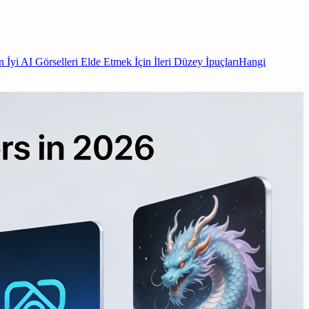
n İyi AI Görselleri Elde Etmek İçin İleri Düzey İpuçları
Hangi