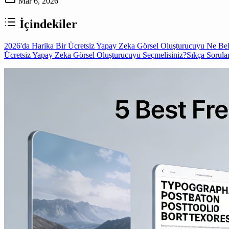
Mar 6, 2026
İçindekiler
2026'da Harika Bir Ücretsiz Yapay Zeka Görsel Oluşturucuyu Ne Beli
Ücretsiz Yapay Zeka Görsel Oluşturucuyu Seçmelisiniz?
Sıkça Sorula