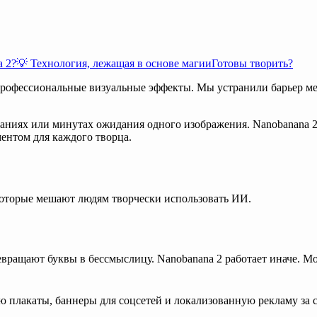
a 2?
💡 Технология, лежащая в основе магии
Готовы творить?
 профессиональные визуальные эффекты
. Мы устранили барьер м
ываниях или минутах ожидания одного изображения.
Nanobanana 
ентом для каждого творца.
которые мешают людям творчески использовать ИИ.
ревращают буквы в бессмыслицу.
Nanobanana 2 работает иначе.
Мод
ю плакаты, баннеры для соцсетей и локализованную рекламу за 