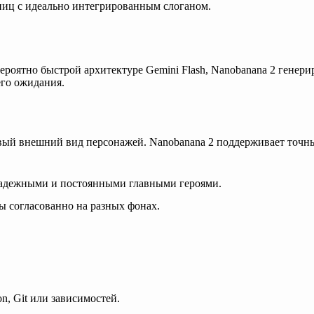
аниц с идеально интегрированным слоганом.
вероятно быстрой
архитектуре Gemini Flash
, Nanobanana 2 генери
его ожидания.
овый внешний вид персонажей. Nanobanana 2 поддерживает точны
 надежными и постоянными главными героями.
ы согласованно на разных фонах.
on, Git или зависимостей.