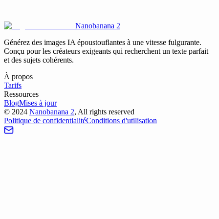
Est-il possible d'éditer une image existante sur le site ?
Nanobanana 2
Générez des images IA époustouflantes à une vitesse fulgurante.
Conçu pour les créateurs exigeants qui recherchent un texte parfait
et des sujets cohérents.
À propos
Tarifs
Ressources
Blog
Mises à jour
©
2024
Nanobanana 2
, All rights reserved
Politique de confidentialité
Conditions d'utilisation