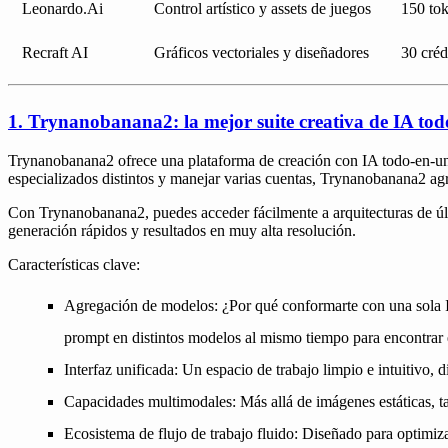
Leonardo.Ai
Control artístico y assets de juegos
150 tok
Recraft AI
Gráficos vectoriales y diseñadores
30 créd
1. Trynanobanana2: la mejor suite creativa de IA to
Trynanobanana2 ofrece una plataforma de creación con IA todo-en-uno, 
especializados distintos y manejar varias cuentas, Trynanobanana2 a
Con Trynanobanana2, puedes acceder fácilmente a arquitecturas de úl
generación rápidos y resultados en muy alta resolución.
Características clave:
Agregación de modelos:
¿Por qué conformarte con una sola I
prompt en distintos modelos al mismo tiempo para encontrar e
Interfaz unificada:
Un espacio de trabajo limpio e intuitivo, 
Capacidades multimodales:
Más allá de imágenes estáticas, 
Ecosistema de flujo de trabajo fluido:
Diseñado para optimizar 