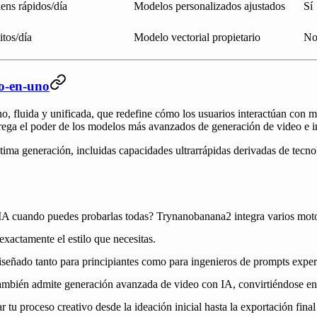
ens rápidos/día
Modelos personalizados ajustados
Sí
itos/día
Modelo vectorial propietario
No
do-en-uno
fluida y unificada, que redefine cómo los usuarios interactúan con múl
grega el poder de los modelos más avanzados de generación de video e 
tima generación, incluidas capacidades ultrarrápidas derivadas de tec
A cuando puedes probarlas todas? Trynanobanana2 integra varios motor
xactamente el estilo que necesitas.
diseñado tanto para principiantes como para ingenieros de prompts expe
también admite generación avanzada de video con IA, convirtiéndose en 
tu proceso creativo desde la ideación inicial hasta la exportación final e