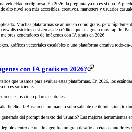
 una velocidad vertiginosa. En 2026, la pregunta ya no es si una IA pu
e alto nivel son más accesibles, creativos, marketers y usuarios casua
mplicado. Muchas plataformas se anuncian como gratis, pero rápidament
paywalls estrictos o sistemas de créditos que se agotan muy rápido. Para
 5 mejores generadores de imágenes con IA gratis en 2026.
 logos, gráficos vectoriales escalables o una plataforma creativa todo-en
genes con IA gratis en 2026?
criterios que usamos para evaluar estas plataformas. En 2026, los están
 no es suficiente.
ramos estos cinco pilares centrales:
alta fidelidad. Buscamos un manejo sobresaliente de iluminación, textu
 generada del prompt de texto del usuario? Las mejores herramientas en
 legible dentro de una imagen fue un gran desafío en etapas anteriores 