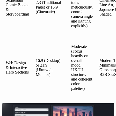
Sequential
Cinematic
2:3 (Traditional
traits
Comic Books
Line Art,
Page) or 16:9
meticulously,
&
Japanese 
(Cinematic)
control
Storyboarding
Shaded
camera angle
and lighting
explicitly)
Moderate
(Focus
heavily on
16:9 (Desktop)
overall
Modern T
Web Design
or 21:9
mood,
Minimalis
& Interactive
(Ultrawide
UX/UI
Glassmor
Hero Sections
Monitor)
structure,
B2B Saa
and coherent
color
palettes)