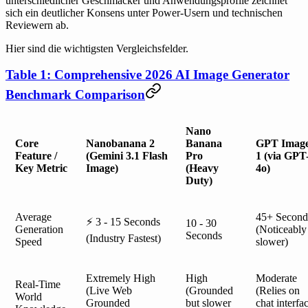
unterschiedlicher Geschmäcker und Anwendungsprofile zeichnet
sich ein deutlicher Konsens unter Power-Usern und technischen
Reviewern ab.
Hier sind die wichtigsten Vergleichsfelder.
Table 1: Comprehensive 2026 AI Image Generator
Benchmark Comparison
Nano
Core
Nanobanana 2
Banana
GPT Imag
Feature /
(Gemini 3.1 Flash
Pro
1 (via GPT
Key Metric
Image)
(Heavy
4o)
Duty)
Average
45+ Second
⚡ 3 - 15 Seconds
10 - 30
Generation
(Noticeably
Seconds
(Industry Fastest)
Speed
slower)
Extremely High
High
Moderate
Real-Time
(Live Web
(Grounded
(Relies on
World
Grounded
but slower
chat interfa