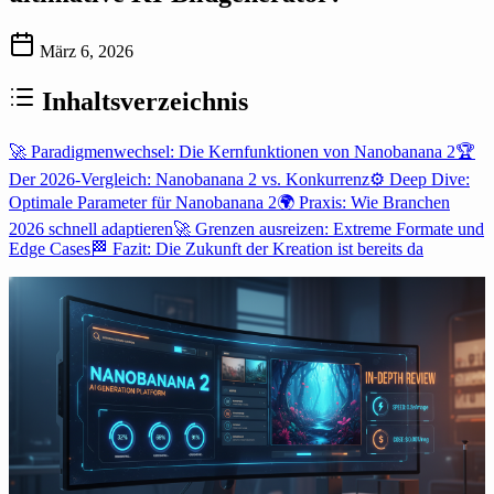
März 6, 2026
Inhaltsverzeichnis
🚀 Paradigmenwechsel: Die Kernfunktionen von Nanobanana 2
🏆
Der 2026-Vergleich: Nanobanana 2 vs. Konkurrenz
⚙️ Deep Dive:
Optimale Parameter für Nanobanana 2
🌍 Praxis: Wie Branchen
2026 schnell adaptieren
🚀 Grenzen ausreizen: Extreme Formate und
Edge Cases
🏁 Fazit: Die Zukunft der Kreation ist bereits da