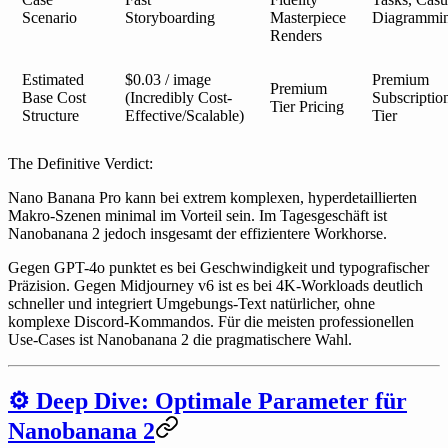
Scenario
Storyboarding
Masterpiece
Diagrammi
Renders
Estimated
$0.03 / image
Premium
Premium
Base Cost
(Incredibly Cost-
Subscriptio
Tier Pricing
Structure
Effective/Scalable)
Tier
The Definitive Verdict:
Nano Banana Pro kann bei extrem komplexen, hyperdetaillierten
Makro-Szenen minimal im Vorteil sein. Im Tagesgeschäft ist
Nanobanana 2 jedoch insgesamt der effizientere Workhorse.
Gegen GPT-4o punktet es bei Geschwindigkeit und typografischer
Präzision. Gegen Midjourney v6 ist es bei 4K-Workloads deutlich
schneller und integriert Umgebungs-Text natürlicher, ohne
komplexe Discord-Kommandos. Für die meisten professionellen
Use-Cases ist Nanobanana 2 die pragmatischere Wahl.
⚙️ Deep Dive: Optimale Parameter für
Nanobanana 2