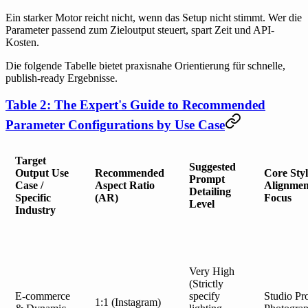
Ein starker Motor reicht nicht, wenn das Setup nicht stimmt. Wer die
Parameter passend zum Zieloutput steuert, spart Zeit und API-
Kosten.
Die folgende Tabelle bietet praxisnahe Orientierung für schnelle,
publish-ready Ergebnisse.
Table 2: The Expert's Guide to Recommended
Parameter Configurations by Use Case
Target
Suggested
Output Use
Recommended
Core Styl
Prompt
Case /
Aspect Ratio
Alignmen
Detailing
Specific
(AR)
Focus
Level
Industry
Very High
(Strictly
E-commerce
specify
Studio Pr
1:1 (Instagram)