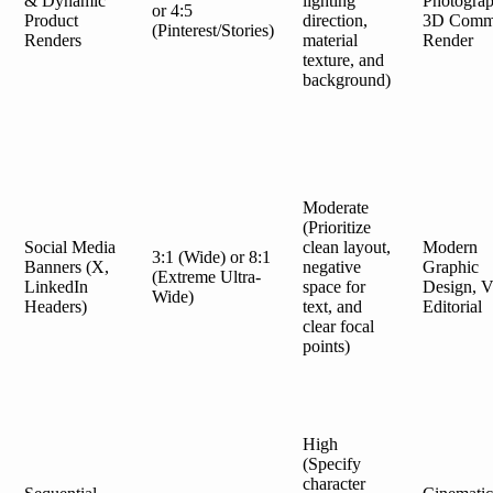
& Dynamic
lighting
Photograp
or 4:5
Product
direction,
3D Comme
(Pinterest/Stories)
Renders
material
Render
texture, and
background)
Moderate
(Prioritize
Social Media
clean layout,
Modern
3:1 (Wide) or 8:1
Banners (X,
negative
Graphic
(Extreme Ultra-
LinkedIn
space for
Design, V
Wide)
Headers)
text, and
Editorial
clear focal
points)
High
(Specify
character