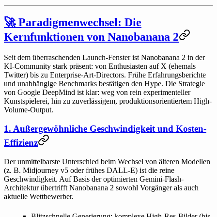
🚀 Paradigmenwechsel: Die
Kernfunktionen von Nanobanana 2
Seit dem überraschenden Launch-Fenster ist Nanobanana 2 in der
KI-Community stark präsent: von Enthusiasten auf X (ehemals
Twitter) bis zu Enterprise-Art-Directors. Frühe Erfahrungsberichte
und unabhängige Benchmarks bestätigen den Hype. Die Strategie
von Google DeepMind ist klar: weg von rein experimenteller
Kunstspielerei, hin zu zuverlässigem, produktionsorientiertem High-
Volume-Output.
1. Außergewöhnliche Geschwindigkeit und Kosten-
Effizienz
Der unmittelbarste Unterschied beim Wechsel von älteren Modellen
(z. B. Midjourney v5 oder frühes DALL-E) ist die reine
Geschwindigkeit. Auf Basis der optimierten Gemini-Flash-
Architektur übertrifft Nanobanana 2 sowohl Vorgänger als auch
aktuelle Wettbewerber.
Blitzschnelle Generierung:
komplexe High-Res-Bilder (bis