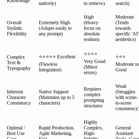
Knowledge
natively)
to retrieve)
search)
High
Moderate
Overall
Extremely High
(Heavy
(Tends
Stylistic
(Adapts easily to
focus on
towards
Flexibility
any prompt)
absolute
specific 'AI'
realism)
aesthetics)
⭐⭐⭐⭐
⭐⭐⭐⭐⭐ Excellent
⭐⭐⭐
Complex
Very Good
Text &
(Flawless
Moderate to
(Minor
Typography
Integration)
Good
errors)
Weak
Requires
Inherent
Native Support
(Struggles
complex
Character
(Maintains up to 5
with scene-
prompting
Consistency
characters)
to-scene
structures
consistency
Highly
Optimal /
Rapid Production,
Complex,
General
Best Use
Agile Marketing,
High-
Assistant
Case
Fast
Fidelity
Tasks, Casu