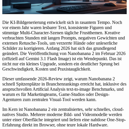
Die KI-Bildgenerierung entwickelt sich in rasantem Tempo. Noch
vor einem Jahr waren lesbarer Text, konsistente Figuren und
stimmige Multi-Character-Szenen tägliche Frustthemen. Kreative
verbrachten Stunden mit langen Prompts, negativen Gewichten und
externen Retusche-Tools, um verzerrte Hände oder unleserliche
Schilder zu korrigieren. Anfang 2026 hat sich das grundlegend
geändert. Die Veröffentlichung von
Nanobanana 2
im Februar 2026
(offiziell auf Gemini 3.1 Flash Image) ist ein Wendepunkt. Das ist
nicht nur ein kleines Upgrade, sondern ein deutlicher Sprung bei
Geschwindigkeit, Kosten und Praxistauglichkeit.
Dieser umfassende 2026-Review zeigt, warum Nanobanana 2
schnell Spitzenplätze in Branchenrankings erreicht hat, inklusive des
anspruchsvollen Artificial Analysis text-to-image Benchmarks, und
warum es für Marketingteams, Game-Studios oder Design-
Agenturen zum zentralen Visual-Tool werden kann.
Im Kern ist Nanobanana 2 ein zentralisiertes, sehr schnelles, cloud-
natives Studio. Mehrere moderne Bild- und Videomodelle werden
unter einer Oberfläche integriert und liefern eine nahtlose One-Stop-
Erfahrung direkt im Browser, ohne teure lokale Hardware.